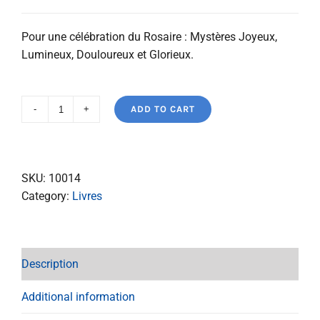
Pour une célébration du Rosaire : Mystères Joyeux,
Lumineux, Douloureux et Glorieux.
ADD TO CART
Réjouis-
toi
Marie
quantity
SKU:
10014
Category:
Livres
Description
Additional information