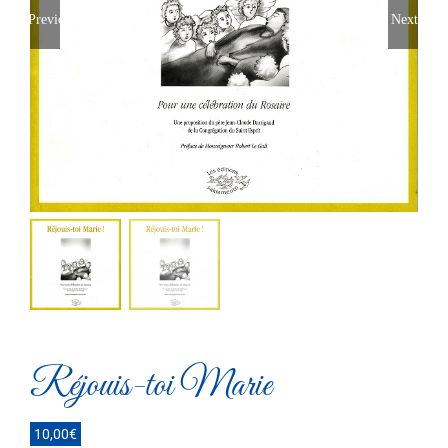
Previous
Next
Réjouis-toi Marie
10,00
€