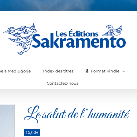
iée à Medjugorje
Index des titres
Format Kindle
Contactez-nous
Le salut de l’humanité
15,00
€