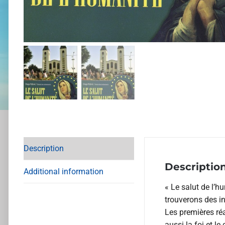
Description
Descriptio
Additional information
« Le salut de l’h
trouverons des i
Les premières réa
aussi la foi et l