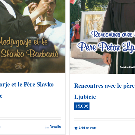
rje et le Père Slavko
Rencontres avec le père
c
Ljubicic
15,00
€
t
Details
Add to cart