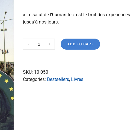
« Le salut de l’humanité » est le fruit des expérienc
jusqu’à nos jours.
ADD TO CART
Le
salut
de
l'humanité
SKU:
10 050
quantity
Categories:
Bestsellers
,
Livres