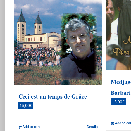
Medjugo
Barbari
Ceci est un temps de Grâce
15,00
€
15,00
€
Add to car
Add to cart
Details