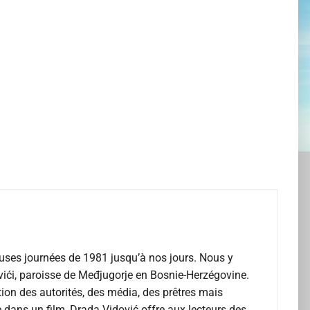
meuses journées de 1981 jusqu’à nos jours. Nous y
ići, paroisse de Međjugorje en Bosnie-Herzégovine.
ction des autorités, des média, des prêtres mais
e dans un film, Drada Vidović offre aux lecteurs des