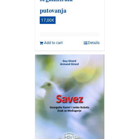
putovanja
17,00
€
Add to cart
Details