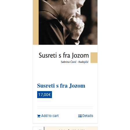
Susreti s fra Jozom
17,00
€
Add to cart
Details