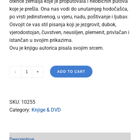
otkriće zemalja koje je proputovala i neobičnih putova
koje je prešla. Ona nas vodi do unutarnjeg hodočašća,
po vrsti jedinstvenog, u vjeru, nadu, poštivanje i ljubav.
Osvojit će vas stil pisanja koji je jezgrovit, dubok,
vjerodostojan, čuvstven, neusiljen, plemenit, privlačan i
istančan u svojim prikazima.
Ovu je knjigu autorica pisala svojim srcem.
ADD TO CART
Intimno
pismo
mojim
hodočasnicima
SKU:
10255
quantity
Category:
Knjige & DVD
Description