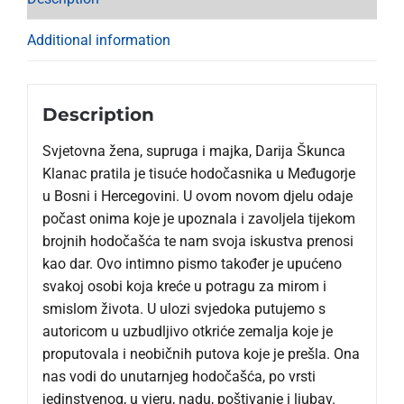
Additional information
Description
Svjetovna žena, supruga i majka, Darija Škunca
Klanac pratila je tisuće hodočasnika u Međugorje
u Bosni i Hercegovini. U ovom novom djelu odaje
počast onima koje je upoznala i zavoljela tijekom
brojnih hodočašća te nam svoja iskustva prenosi
kao dar. Ovo intimno pismo također je upućeno
svakoj osobi koja kreće u potragu za mirom i
smislom života. U ulozi svjedoka putujemo s
autoricom u uzbudljivo otkriće zemalja koje je
proputovala i neobičnih putova koje je prešla. Ona
nas vodi do unutarnjeg hodočašća, po vrsti
jedinstvenog, u vjeru, nadu, poštivanje i ljubav.