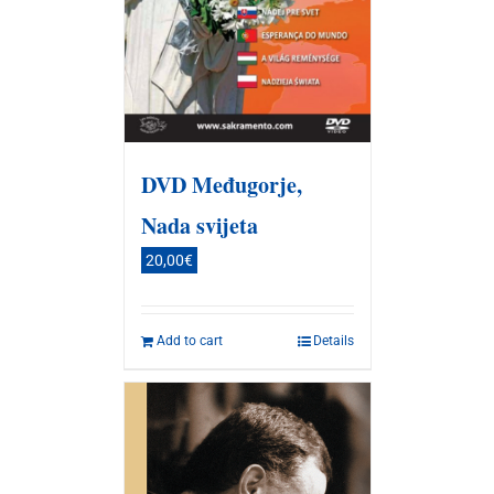
DVD Međugorje,
Nada svijeta
20,00
€
Add to cart
Details