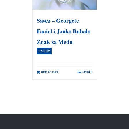
Savez – Georgete
Faniel i Janko Bubalo
Znak za Među
15,00
€
Add to cart
Details