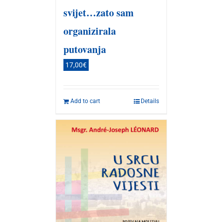
svijet…zato sam
organizirala
putovanja
17,00
€
Add to cart
Details