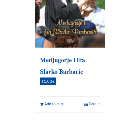
Medjugorje i fra
Slavko Barbaric
15,00
€
Add to cart
Details