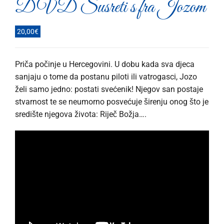
DVD Susreti s fra Jozom
20,00
€
Priča počinje u Hercegovini. U dobu kada sva djeca
sanjaju o tome da postanu piloti ili vatrogasci, Jozo
želi samo jedno: postati svećenik! Njegov san postaje
stvarnost te se neumorno posvećuje širenju onog što je
središte njegova života: Riječ Božja….