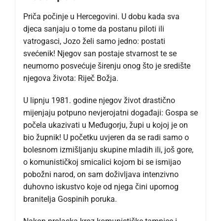
Priča počinje u Hercegovini. U dobu kada sva
djeca sanjaju o tome da postanu piloti ili
vatrogasci, Jozo želi samo jedno: postati
svećenik! Njegov san postaje stvarnost te se
neumorno posvećuje širenju onog što je središte
njegova života: Riječ Božja.
U lipnju 1981. godine njegov život drastično
mijenjaju potpuno nevjerojatni događaji: Gospa se
počela ukazivati u Međugorju, župi u kojoj je on
bio župnik! U početku uvjeren da se radi samo o
bolesnom izmišljanju skupine mladih ili, još gore,
o komunističkoj smicalici kojom bi se ismijao
pobožni narod, on sam doživljava intenzivno
duhovno iskustvo koje od njega čini upornog
branitelja Gospinih poruka.