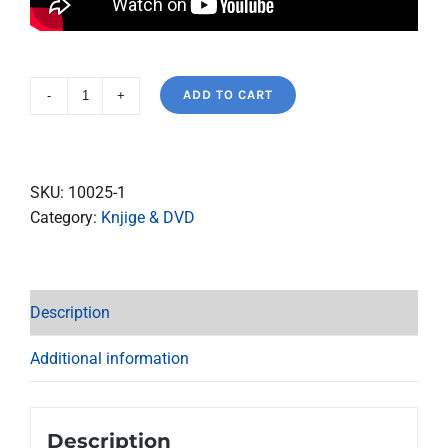
ADD TO CART
DVD
Susreti
s
fra
SKU:
10025-1
Jozom
Category:
Knjige & DVD
quantity
Description
Additional information
Description