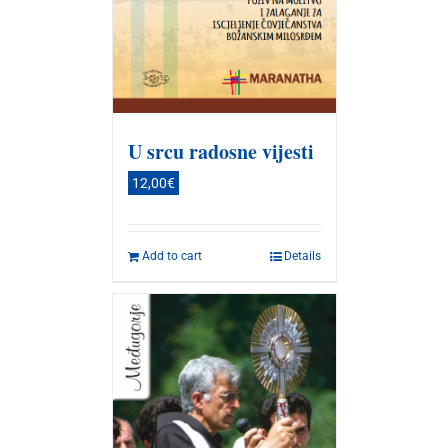
U srcu radosne vijesti
12,00
€
Add to cart
Details