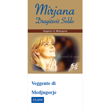
Veggente di
Medjugorje
25,00
€