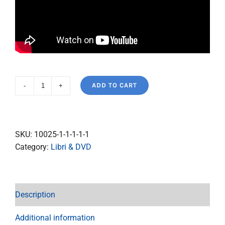
ADD TO CART
DVD
Incontri
con
padre
SKU:
10025-1-1-1-1-1
Jozo
Category:
Libri & DVD
quantity
Description
Additional information