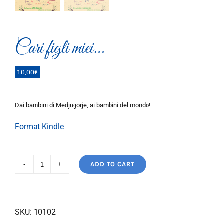
Cari figli miei…
10,00
€
Dai bambini di Medjugorje, ai bambini del mondo!
Format Kindle
ADD TO CART
Cari
figli
miei...
quantity
SKU:
10102