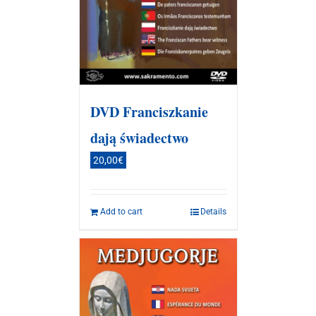
DVD Franciszkanie
dają świadectwo
20,00
€
Add to cart
Details