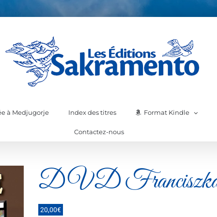
iée à Medjugorje
Index des titres
Format Kindle
Contactez-nous
DVD Franciszkanie
20,00
€