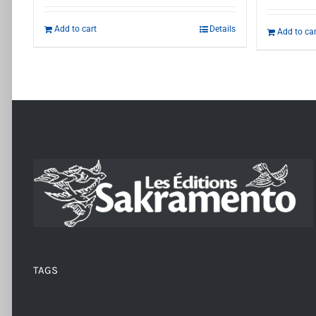
Add to cart
Details
Add to car
TAGS