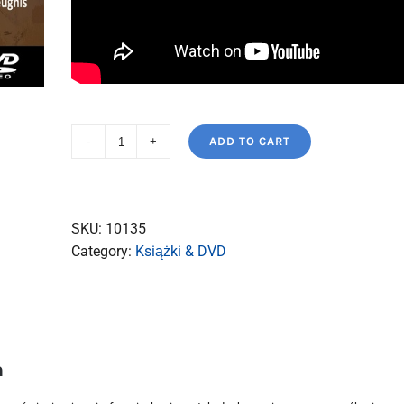
ADD TO CART
DVD
Franciszkanie
dają
świadectwo
SKU:
10135
quantity
Category:
Książki & DVD
n