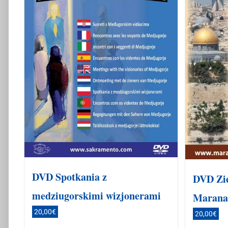
DVD Spotkania z
DVD Zie
medziugorskimi wizjonerami
Marana
20,00
€
20,00
€