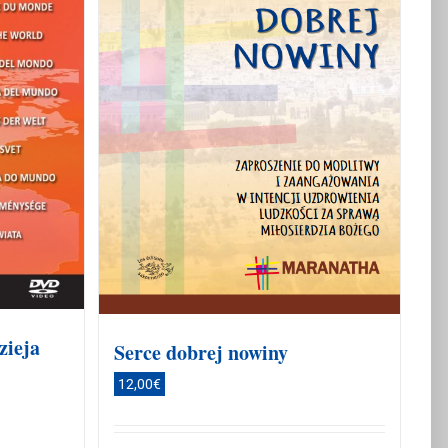
zieja
Serce dobrej nowiny
12,00
€