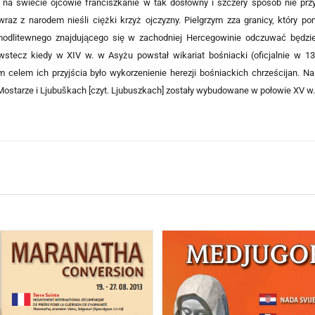
j na świecie ojcowie franciszkanie w tak dosłowny i szczery sposób nie prz
wraz z narodem nieśli ciężki krzyż ojczyzny. Pielgrzym zza granicy, który p
odlitewnego znajdującego się w zachodniej Hercegowinie odczuwać będzie s
wstecz kiedy w XIV w. w Asyżu powstał wikariat bośniacki (oficjalnie w 1340
 celem ich przyjścia było wykorzenienie herezji bośniackich chrześcijan. N
 Mostarze i Ljubuškach [czyt. Ljubuszkach] zostały wybudowane w połowie XV 