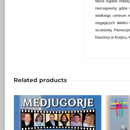
Może nigdzie indzie
Hercegowiny, gdzie 
wielkiego centrum m
sięgających daleko 
wcześniej. Pierwszym
klasztory w Konjicu,
Related products