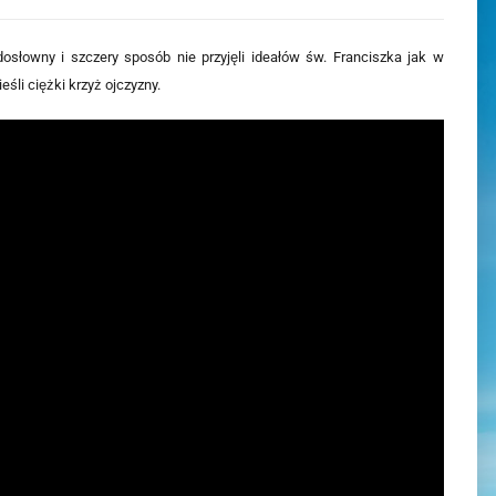
dosłowny i szczery sposób nie przyjęli ideałów św. Franciszka jak w
śli ciężki krzyż ojczyzny.