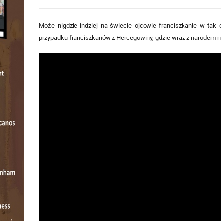
Może nigdzie indziej na świecie ojcowie franciszkanie w tak 
przypadku franciszkanów z Hercegowiny, gdzie wraz z narodem nie