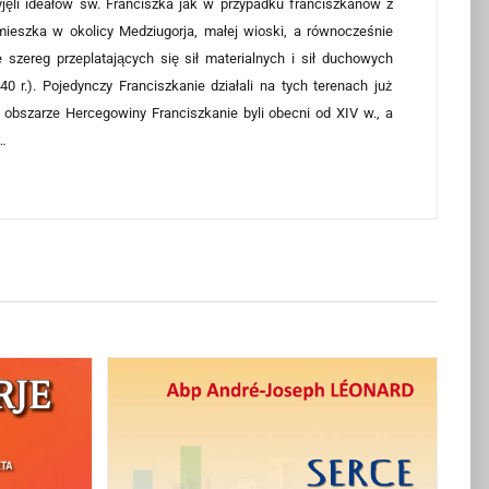
yjęli ideałów św. Franciszka jak w przypadku franciszkanów z
omieszka w okolicy Medziugorja, małej wioski, a równocześnie
zereg przeplatających się sił materialnych i sił duchowych
 r.). Pojedynczy Franciszkanie działali na tych terenach już
a obszarze Hercegowiny Franciszkanie byli obecni od XIV w., a
w…